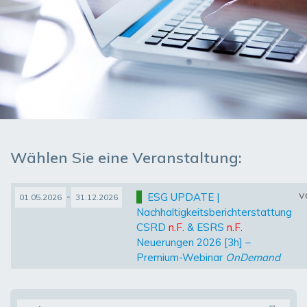
Wählen Sie eine Veranstaltung:
v
-
ESG UPDATE |
01.05.2026
31.12.2026
Nachhaltigkeitsberichterstattung
CSRD
n.F.
& ESRS
n.F.
Neuerungen 2026 [3h] –
Premium-Webinar
OnDemand