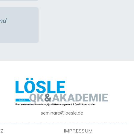
nd
seminare@loesle.de
Z
IMPRESSUM