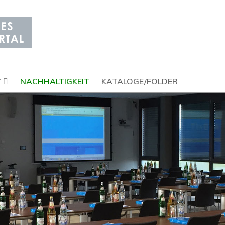
V
NACHHALTIGKEIT
KATALOGE/FOLDER