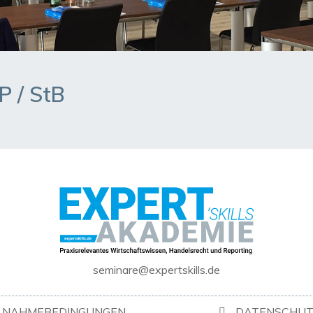
P / StB
seminare@expertskills.de
ILNAHMEBEDINGUNGEN
DATENSCHUT