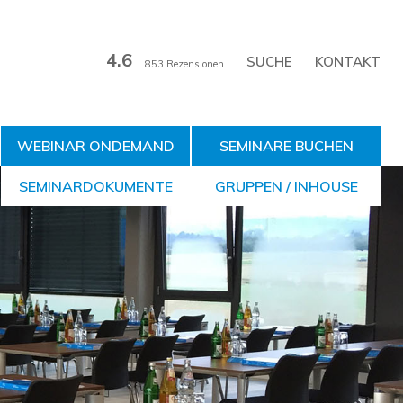
4.6
KONTAKT
853 Rezensionen
WEBINAR ONDEMAND
SEMINARE BUCHEN
SEMINARDOKUMENTE
GRUPPEN / INHOUSE