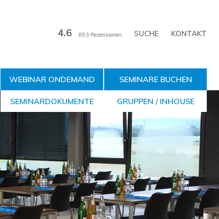
4.6
KONTAKT
853 Rezensionen
WEBINAR ONDEMAND
SEMINARE BUCHEN
SEMINARDOKUMENTE
GRUPPEN / INHOUSE