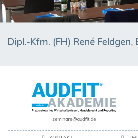
Dipl.-Kfm. (FH) René Feldgen
seminare@audfit.de
KONTAKT
TE