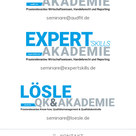
seminare@audfit.de
seminare@expertskills.de
seminare@loesle.de