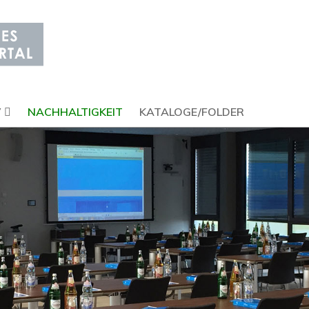
V
NACHHALTIGKEIT
KATALOGE/FOLDER