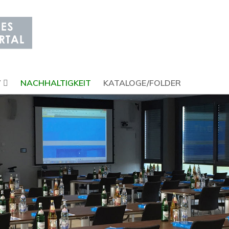
V
NACHHALTIGKEIT
KATALOGE/FOLDER