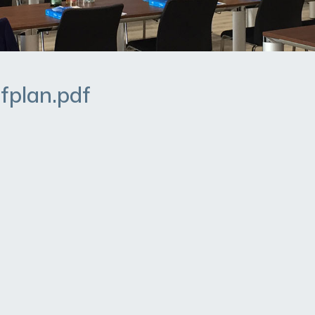
fplan.pdf