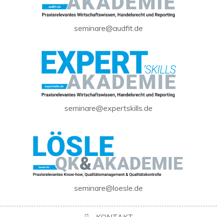
seminare@audfit.de
seminare@expertskills.de
seminare@loesle.de