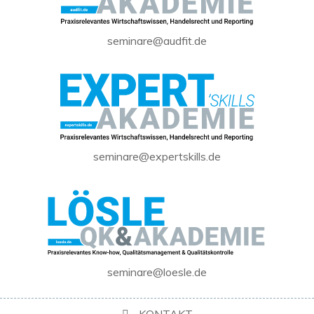
seminare@audfit.de
seminare@expertskills.de
seminare@loesle.de