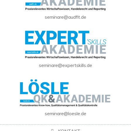
seminare@audfit.de
seminare@expertskills.de
seminare@loesle.de