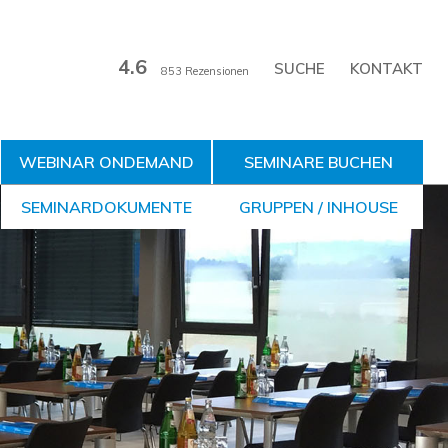
4.6
KONTAKT
853 Rezensionen
WEBINAR ONDEMAND
SEMINARE BUCHEN
SEMINARDOKUMENTE
GRUPPEN / INHOUSE