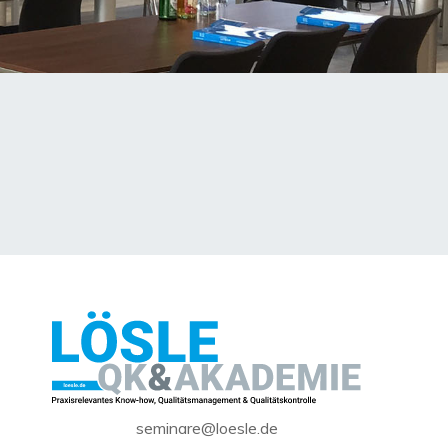
seminare@loesle.de