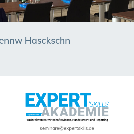
ennw Hasckschn
seminare@expertskills.de