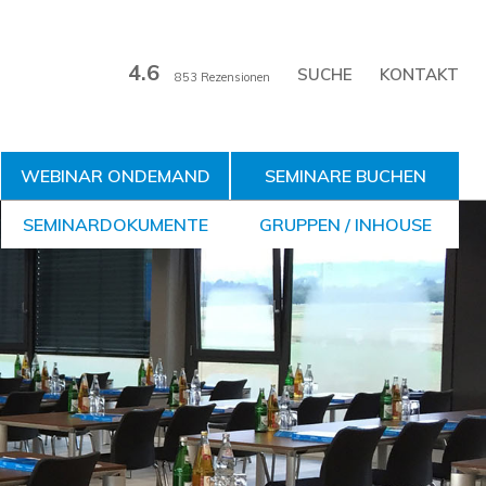
4.6
KONTAKT
853 Rezensionen
WEBINAR ONDEMAND
SEMINARE BUCHEN
SEMINARDOKUMENTE
GRUPPEN / INHOUSE