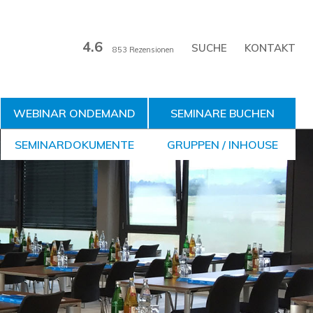
4.6
KONTAKT
853 Rezensionen
WEBINAR ONDEMAND
SEMINARE BUCHEN
SEMINARDOKUMENTE
GRUPPEN / INHOUSE