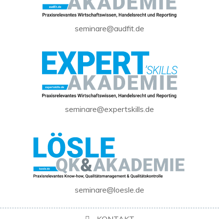
seminare@audfit.de
seminare@expertskills.de
seminare@loesle.de