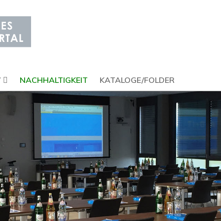
V
NACHHALTIGKEIT
KATALOGE/FOLDER