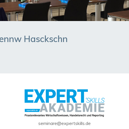
ennw Hasckschn
seminare@expertskills.de