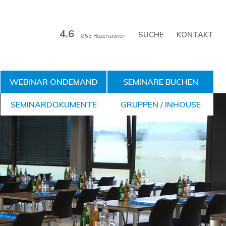
4.6
KONTAKT
853 Rezensionen
WEBINAR ONDEMAND
SEMINARE BUCHEN
SEMINARDOKUMENTE
GRUPPEN / INHOUSE