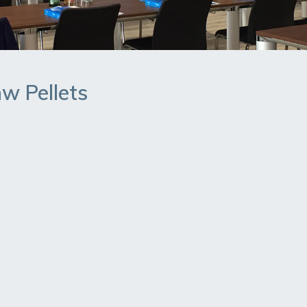
 Pellets