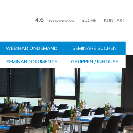
4.6
KONTAKT
853 Rezensionen
WEBINAR ONDEMAND
SEMINARE BUCHEN
SEMINARDOKUMENTE
GRUPPEN / INHOUSE