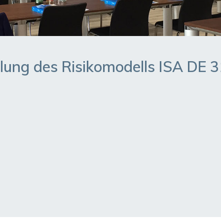
ung des Risikomodells ISA DE 