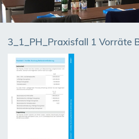
3_1_PH_Praxisfall 1 Vorräte