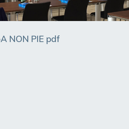
oA NON PIE pdf