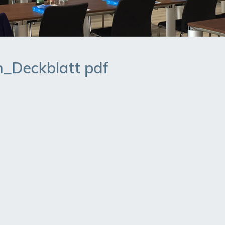
_Deckblatt pdf