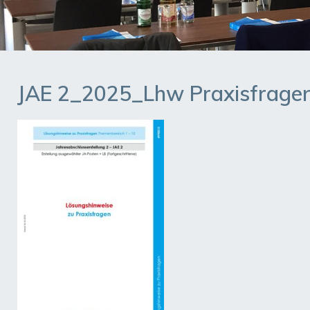
JAE 2_2025_Lhw Praxisfragen