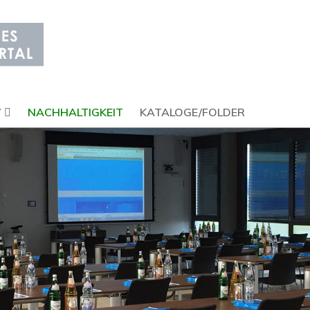
V
NACHHALTIGKEIT
KATALOGE/FOLDER