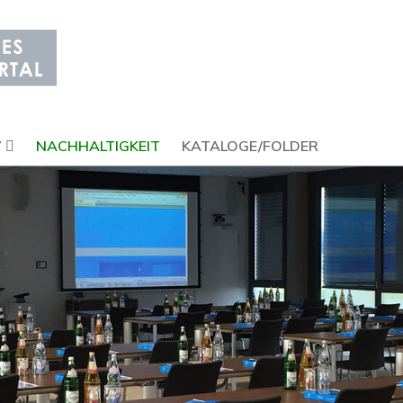
V
NACHHALTIGKEIT
KATALOGE/FOLDER