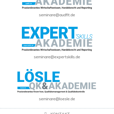
seminare@audfit.de
seminare@expertskills.de
seminare@loesle.de