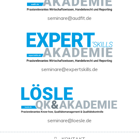
seminare@audfit.de
seminare@expertskills.de
seminare@loesle.de