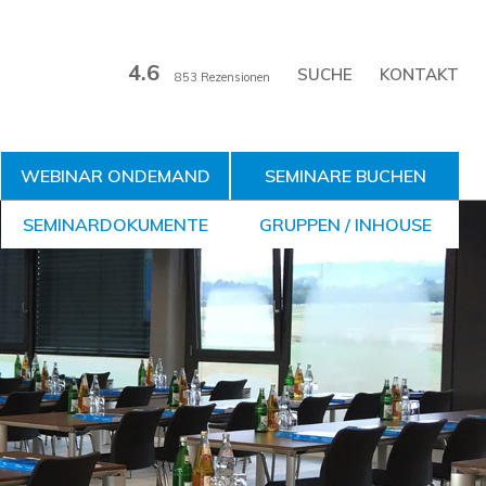
4.6
KONTAKT
853 Rezensionen
WEBINAR ONDEMAND
SEMINARE BUCHEN
SEMINARDOKUMENTE
GRUPPEN / INHOUSE