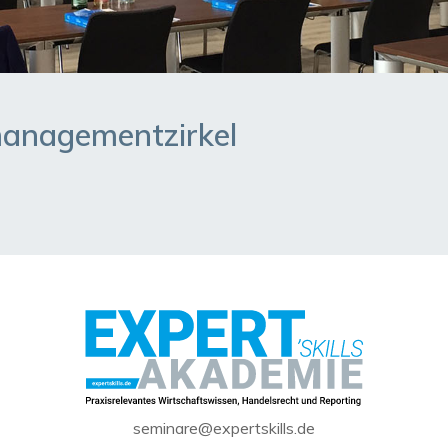
managementzirkel
seminare@expertskills.de