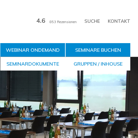
4.6
KONTAKT
853 Rezensionen
WEBINAR ONDEMAND
SEMINARE BUCHEN
SEMINARDOKUMENTE
GRUPPEN / INHOUSE