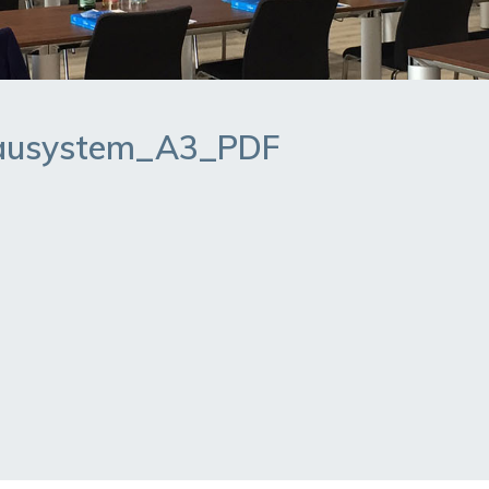
hausystem_A3_PDF