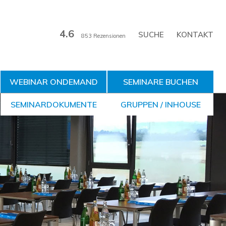
4.6
KONTAKT
853 Rezensionen
WEBINAR ONDEMAND
SEMINARE BUCHEN
SEMINARDOKUMENTE
GRUPPEN / INHOUSE