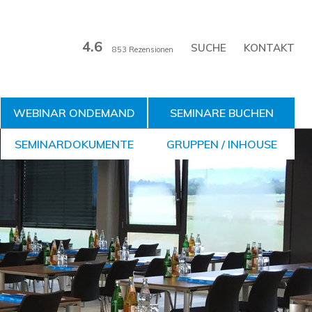
4.6
KONTAKT
853 Rezensionen
WEBINAR ONDEMAND
SEMINARE BUCHEN
SEMINARDOKUMENTE
GRUPPEN / INHOUSE