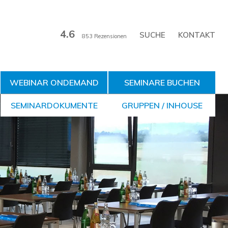
4.6
KONTAKT
853 Rezensionen
WEBINAR ONDEMAND
SEMINARE BUCHEN
SEMINARDOKUMENTE
GRUPPEN / INHOUSE