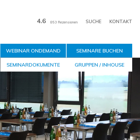
4.6
KONTAKT
853 Rezensionen
WEBINAR ONDEMAND
SEMINARE BUCHEN
SEMINARDOKUMENTE
GRUPPEN / INHOUSE