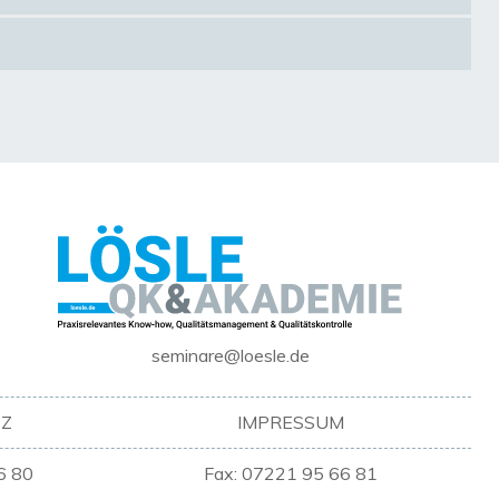
seminare@loesle.de
Z
IMPRESSUM
6 80
Fax: 07221 95 66 81