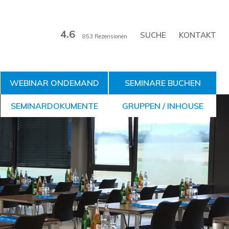
4.6
KONTAKT
853 Rezensionen
WEBINAR ONDEMAND
SEMINARE BUCHEN
SEMINARDOKUMENTE
GRUPPEN / INHOUSE