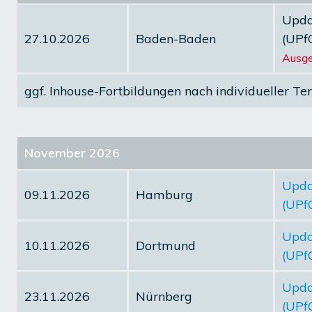
Updat
27.10.2026
Baden-Baden
(UPf
Ausge
ggf.
Inhouse-Fortbildungen
nach individueller Te
November 2026
Updat
09.11.2026
Hamburg
(UPf
Updat
10.11.2026
Dortmund
(UPf
Updat
23.11.2026
Nürnberg
(UPf