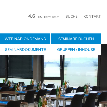
4.6
KONTAKT
853 Rezensionen
WEBINAR ONDEMAND
SEMINARE BUCHEN
SEMINARDOKUMENTE
GRUPPEN / INHOUSE