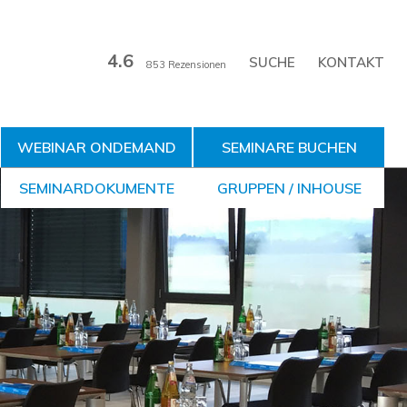
4.6
KONTAKT
853 Rezensionen
WEBINAR ONDEMAND
SEMINARE BUCHEN
SEMINARDOKUMENTE
GRUPPEN / INHOUSE