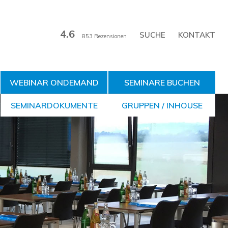
4.6
KONTAKT
853 Rezensionen
WEBINAR ONDEMAND
SEMINARE BUCHEN
SEMINARDOKUMENTE
GRUPPEN / INHOUSE