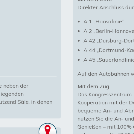
Direkter Anschluss du
A 1 „Hansalinie“
A 2 „Berlin-Hanno
A 42 „Duisburg-Do
A 44 „Dortmund-Kas
A 45 „Sauerlandlini
Auf den Autobahnen w
e neben der
Mit dem Zug
liegenden
Das Kongresszentrum 
utzend Säle, in denen
Kooperation mit der D
bequeme An- und Abrei
nutzen Sie die An- un
Genießen – mit 100% Ö