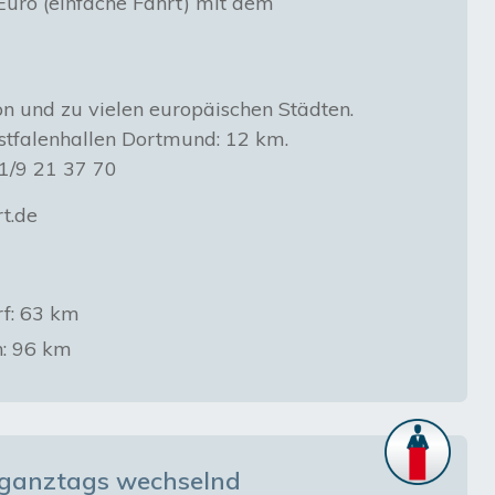
uro (einfache Fahrt) mit dem
n und zu vielen europäischen Städten.
tfalenhallen Dortmund: 12 km.
31/9 21 37 70
t.de
rf: 63 km
n: 96 km
: ganztags wechselnd