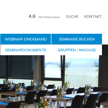
4.6
KONTAKT
853 Rezensionen
WEBINAR ONDEMAND
SEMINARE BUCHEN
SEMINARDOKUMENTE
GRUPPEN / INHOUSE