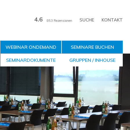
4.6
KONTAKT
853 Rezensionen
WEBINAR ONDEMAND
SEMINARE BUCHEN
SEMINARDOKUMENTE
GRUPPEN / INHOUSE