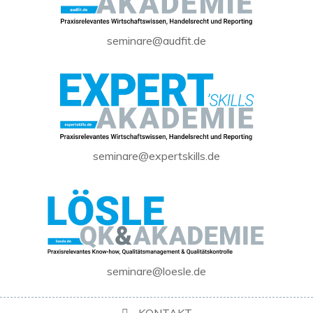
seminare@audfit.de
seminare@expertskills.de
seminare@loesle.de