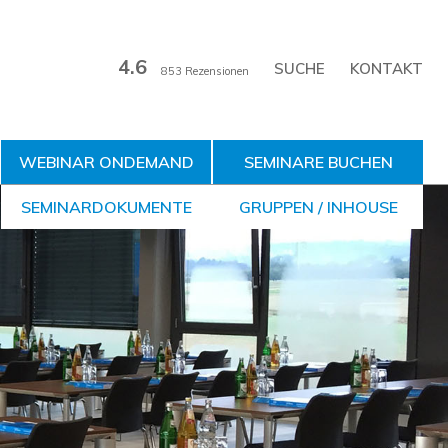
4.6
KONTAKT
853 Rezensionen
WEBINAR ONDEMAND
SEMINARE BUCHEN
SEMINARDOKUMENTE
GRUPPEN / INHOUSE