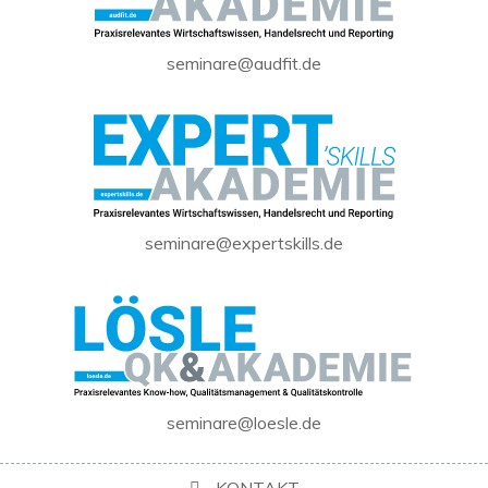
seminare@audfit.de
seminare@expertskills.de
seminare@loesle.de