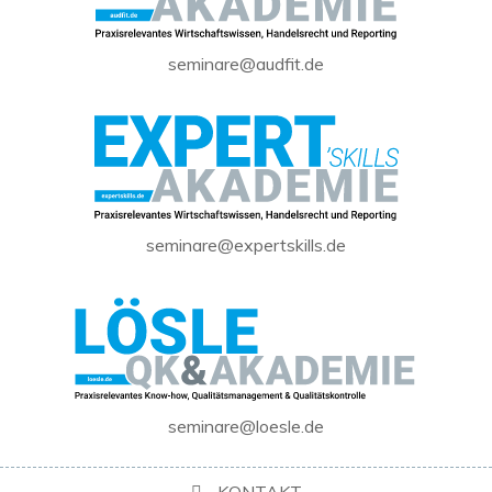
seminare@audfit.de
seminare@expertskills.de
seminare@loesle.de