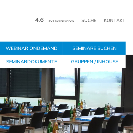
4.6
KONTAKT
853 Rezensionen
WEBINAR ONDEMAND
SEMINARE BUCHEN
SEMINARDOKUMENTE
GRUPPEN / INHOUSE