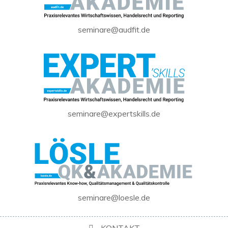
seminare@audfit.de
seminare@expertskills.de
seminare@loesle.de