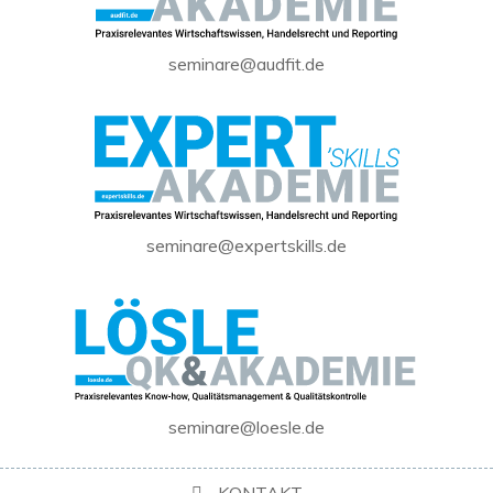
seminare@audfit.de
seminare@expertskills.de
seminare@loesle.de