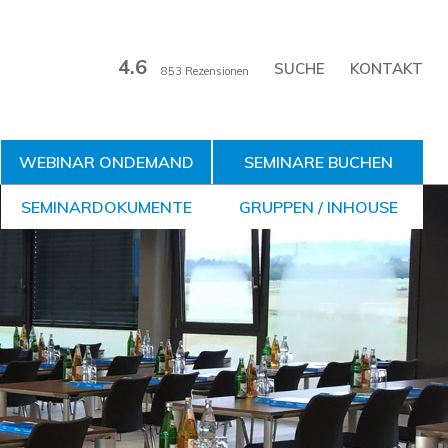
4.6
KONTAKT
853 Rezensionen
WEBINAR ONDEMAND
SEMINARE BUCHEN
SEMINARDOKUMENTE
GRUPPEN / INHOUSE