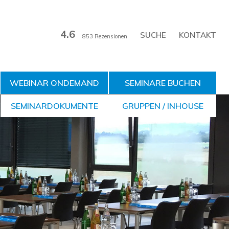
4.6
KONTAKT
853 Rezensionen
WEBINAR ONDEMAND
SEMINARE BUCHEN
SEMINARDOKUMENTE
GRUPPEN / INHOUSE