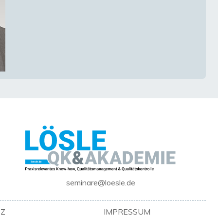
seminare@loesle.de
Z
IMPRESSUM