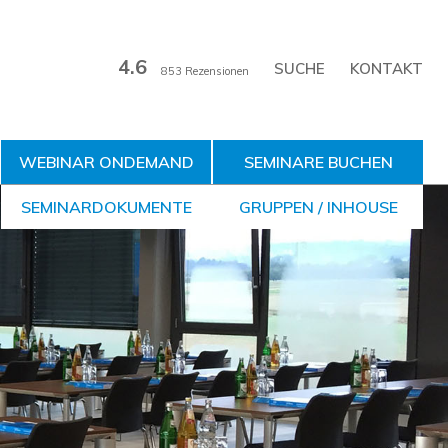
4.6
KONTAKT
853 Rezensionen
WEBINAR ONDEMAND
SEMINARE BUCHEN
SEMINARDOKUMENTE
GRUPPEN / INHOUSE