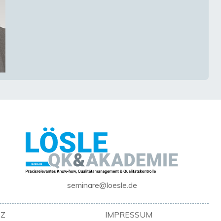
seminare@loesle.de
Z
IMPRESSUM