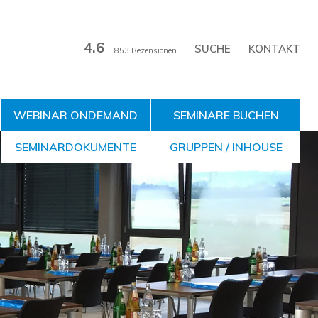
4.6
KONTAKT
853 Rezensionen
WEBINAR ONDEMAND
SEMINARE BUCHEN
SEMINARDOKUMENTE
GRUPPEN / INHOUSE