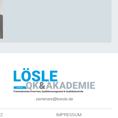
seminare@loesle.de
Z
IMPRESSUM